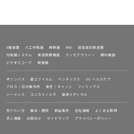
X線装置
人工呼吸器
麻酔器
MRI
超音波診断装置
内視鏡システム
美容医療機器
マンモグラフィー
眼科機器
ビデオスコープ
顕微鏡
オリンパス
富士フイルム
ペンタックス
GE ヘルスケア
アロカ / 日立製作所
東芝 / キャノン
フィリップス
シーメンス
コニカミノルタ
島津メディカル
売りたい方
撤去・閉院
新品販売
会社情報
よくある質問
求人情報
お問合せ
サイトマップ
プライバシーポリシー