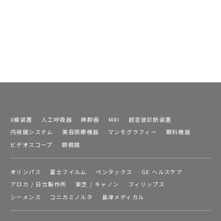
X線装置
人工呼吸器
麻酔器
MRI
超音波診断装置
内視鏡システム
美容医療機器
マンモグラフィー
眼科機器
ビデオスコープ
顕微鏡
オリンパス
富士フイルム
ペンタックス
GE ヘルスケア
アロカ / 日立製作所
東芝 / キャノン
フィリップス
シーメンス
コニカミノルタ
島津メディカル