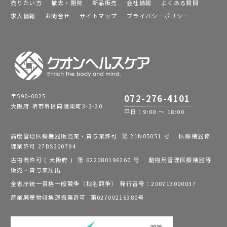
売りたい方
撤去・閉院
新品販売
会社情報
よくある質問
求人情報
お問合せ
サイトマップ
プライバシーポリシー
〒590-0025
072-276-4101
大阪府 堺市堺区向陵東町3-2-20
平日：9:00 ～ 18:00
高度管理医療機器販売業・貸与業許可 第 21N05051 号 医療機器修
理業許可 27BS200794
古物商許可 ( 大阪府 ) 第 622080196260 号 動物用管理医療機器等
販売・貸与業届出
全省庁統一資格一般競争（指名競争） 発行番号：200713000037
産業廃棄物収集運搬業許可 第02700216380号