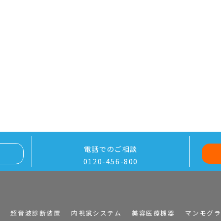
電話でのご相談
0120-456-800
I
超音波診断装置
内視鏡システム
美容医療機器
マンモグ