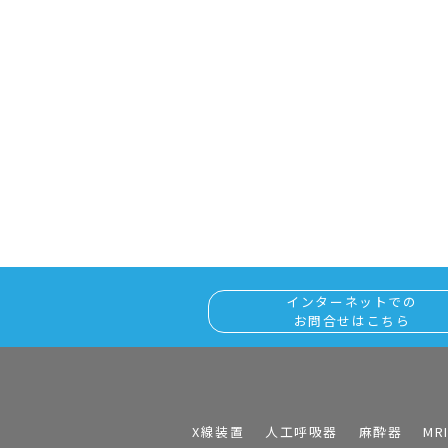
インターネットでの
お問合せはこちら
X線装置
人工呼吸器
麻酔器
MR