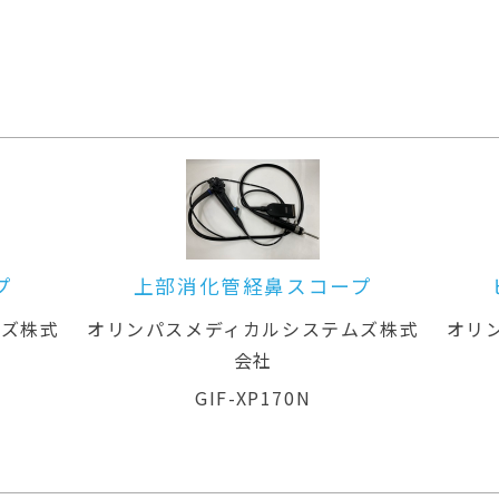
コープ
ビデオシステムセンター
（Hivision）
ステムズ株式
オリンパスメディカルシステムズ株式
会社
CV-260(A)