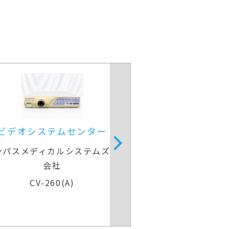
内視鏡光源＆プロセッサー装置
内視鏡光源＆
オリンパスメディカルシステムズ株式
オリンパスメデ
会社
ELITE CV-290＆CLV-290
ELITE CV