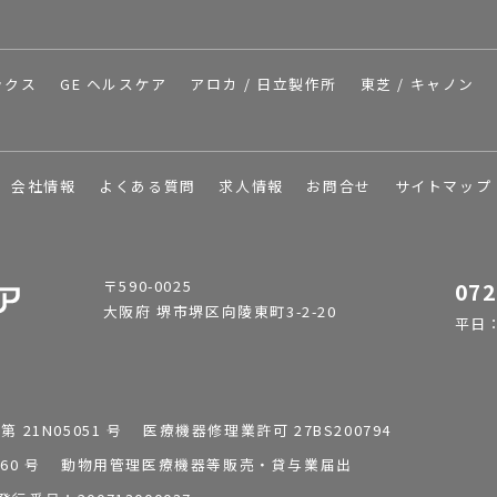
ックス
GE ヘルスケア
アロカ / 日立製作所
東芝 / キャノン
会社情報
よくある質問
求人情報
お問合せ
サイトマップ
〒590-0025
072
大阪府 堺市堺区向陵東町3-2-20
平日：9
1N05051 号 医療機器修理業許可 27BS200794
0196260 号 動物用管理医療機器等販売・貸与業届出