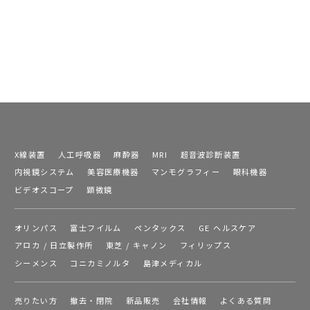
X線装置
人工呼吸器
麻酔器
MRI
超音波診断装置
内視鏡システム
美容医療機器
マンモグラフィー
眼科機器
ビデオスコープ
顕微鏡
オリンパス
富士フイルム
ペンタックス
GE ヘルスケア
アロカ / 日立製作所
東芝 / キャノン
フィリップス
シーメンス
コニカミノルタ
島津メディカル
売りたい方
撤去・閉院
新品販売
会社情報
よくある質問