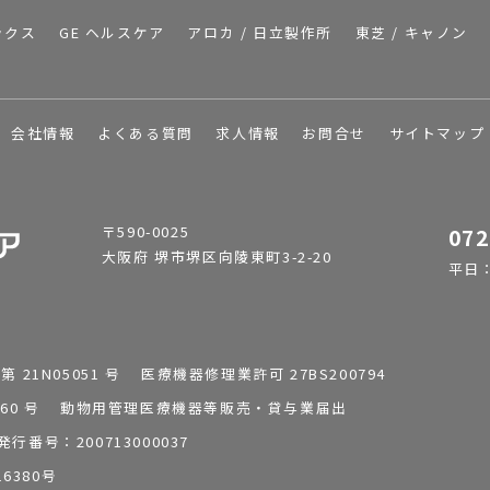
ックス
GE ヘルスケア
アロカ / 日立製作所
東芝 / キャノン
会社情報
よくある質問
求人情報
お問合せ
サイトマップ
〒590-0025
072
大阪府 堺市堺区向陵東町3-2-20
平日：9
1N05051 号 医療機器修理業許可 27BS200794
0196260 号 動物用管理医療機器等販売・貸与業届出
番号：200713000037
6380号