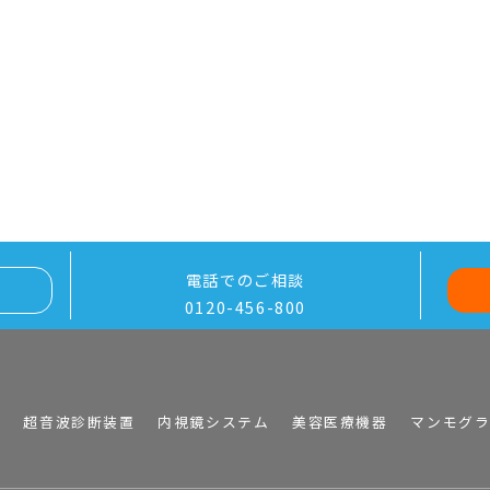
電話でのご相談
0120-456-800
I
超音波診断装置
内視鏡システム
美容医療機器
マンモグ