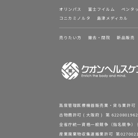
オリンパス
富士フイルム
ペンタ
コニカミノルタ
島津メディカル
売りたい方
撤去・閉院
新品販売
高度管理医療機器販売業・貸与業許可 第 2
古物商許可 ( 大阪府 ) 第 62208
全省庁統一資格一般競争（指名競争） 発行
産業廃棄物収集運搬業許可 第0270021