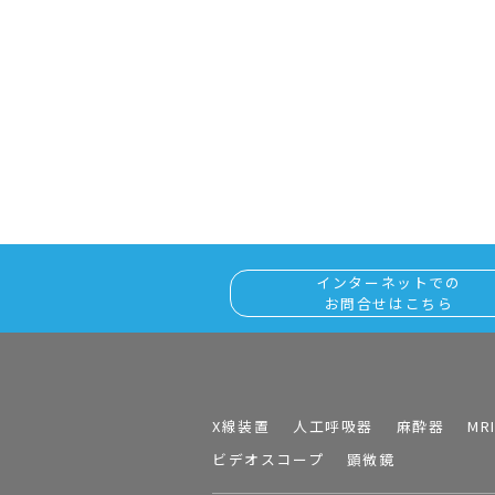
インターネットでの
お問合せはこちら
X線装置
人工呼吸器
麻酔器
MR
ビデオスコープ
顕微鏡