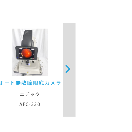
ト無散瞳眼底カメラ
オートレフケラトメ
ニデック
ニデック
AFC-330
ARK-530A