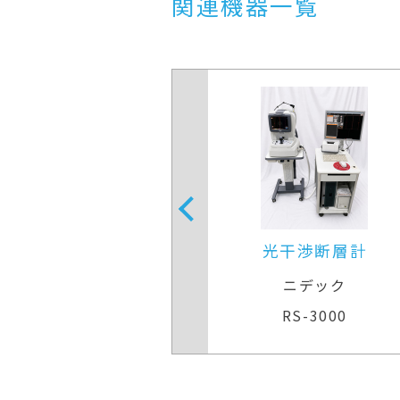
関連機器一覧
光干渉断層計
膜断層計
ニデック
メディテック
RS-3000
4000