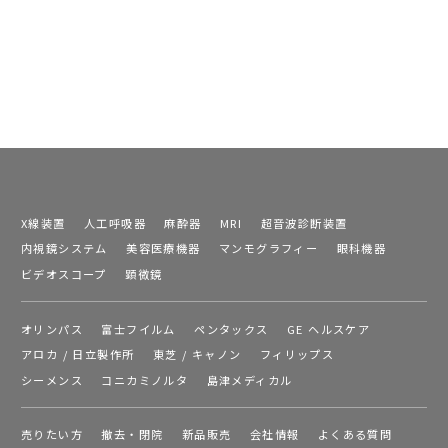
X線装置
人工呼吸器
麻酔器
MRI
超音波診断装置
内視鏡システム
美容医療機器
マンモグラフィー
眼科機器
ビデオスコープ
顕微鏡
オリンパス
富士フイルム
ペンタックス
GE ヘルスケア
アロカ / 日立製作所
東芝 / キャノン
フィリップス
シーメンス
コニカミノルタ
島津メディカル
売りたい方
撤去・閉院
新品販売
会社情報
よくある質問