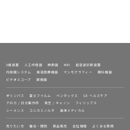
X線装置
人工呼吸器
麻酔器
MRI
超音波診断装置
内視鏡システム
美容医療機器
マンモグラフィー
眼科機器
ビデオスコープ
顕微鏡
オリンパス
富士フイルム
ペンタックス
GE ヘルスケア
アロカ / 日立製作所
東芝 / キャノン
フィリップス
シーメンス
コニカミノルタ
島津メディカル
売りたい方
撤去・閉院
新品販売
会社情報
よくある質問