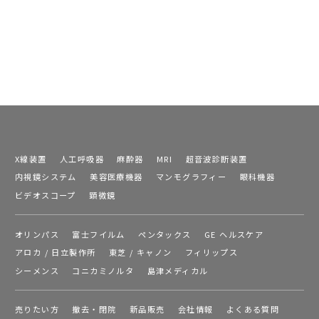
X線装置
人工呼吸器
麻酔器
MRI
超音波診断装置
内視鏡システム
美容医療機器
マンモグラフィー
眼科機器
ビデオスコープ
顕微鏡
オリンパス
富士フイルム
ペンタックス
GE ヘルスケア
アロカ / 日立製作所
東芝 / キャノン
フィリップス
シーメンス
コニカミノルタ
島津メディカル
売りたい方
撤去・閉院
新品販売
会社情報
よくある質問