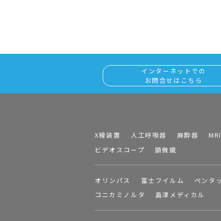
インターネットでの
お問合せはこちら
X線装置
人工呼吸器
麻酔器
MR
ビデオスコープ
顕微鏡
オリンパス
富士フイルム
ペンタ
コニカミノルタ
島津メディカル