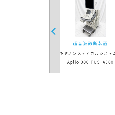
音波診断装置
超音波診断装置（カラード
ディカルシステムズ
GEヘルスケア
300 TUS−A300
LOGIQ P6