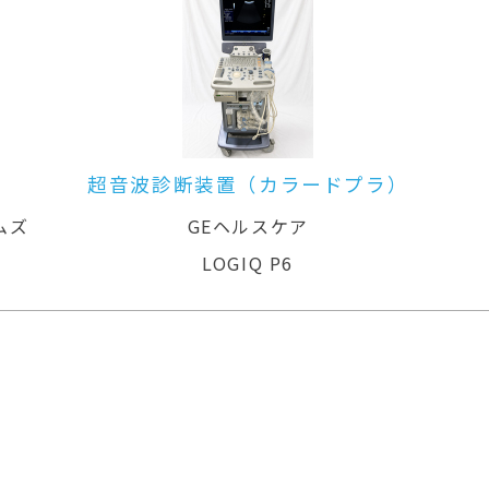
プラ）
超音波診断装置
4D
GEヘルスケア
Voluson Expert 22