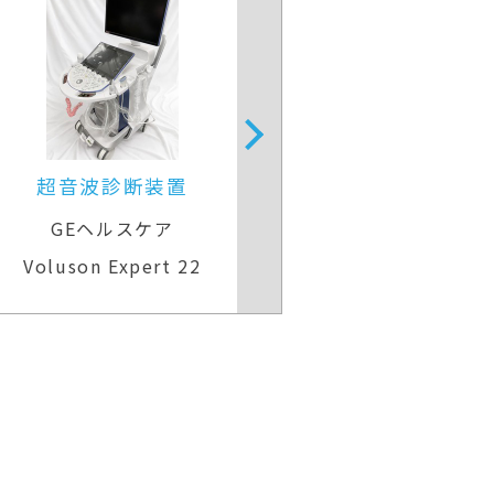
超音波診断装置（カラードプ
超音波診
ラ）
GEヘルスケア
GEヘル
Voluson E10
LOGIQ e P