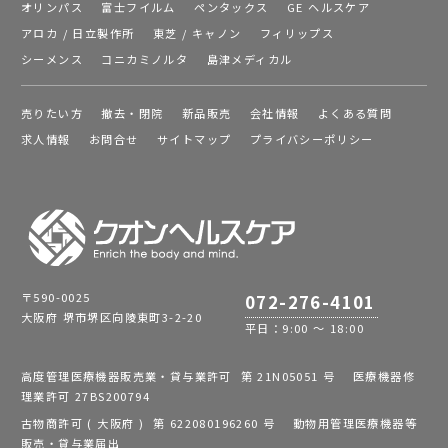
オリンパス
富士フイルム
ペンタックス
GE ヘルスケア
アロカ / 日立製作所
東芝 / キャノン
フィリップス
シーメンス
コニカミノルタ
島津メディカル
売りたい方
撤去・閉院
新品販売
会社情報
よくある質問
求人情報
お問合せ
サイトマップ
プライバシーポリシー
〒590-0025
072-276-4101
大阪府 堺市堺区向陵東町3-2-20
平日：9:00 ～ 18:00
高度管理医療機器販売業・貸与業許可 第 21N05051 号 医療機器修
理業許可 27BS200794
古物商許可 ( 大阪府 ) 第 622080196260 号 動物用管理医療機器等
販売・貸与業届出