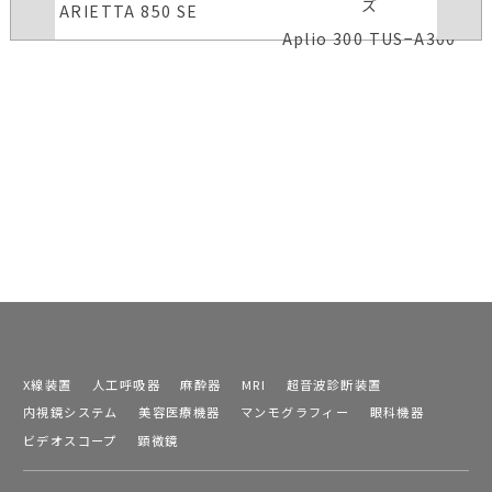
ズ
ARIETTA 850 SE
Aplio 300 TUS−A300
X線装置
人工呼吸器
麻酔器
MRI
超音波診断装置
内視鏡システム
美容医療機器
マンモグラフィー
眼科機器
ビデオスコープ
顕微鏡