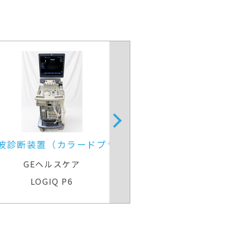
波診断装置（カラードプラ）
超音波診
GEヘルスケア
GEヘル
LOGIQ P6
Voluson Ex