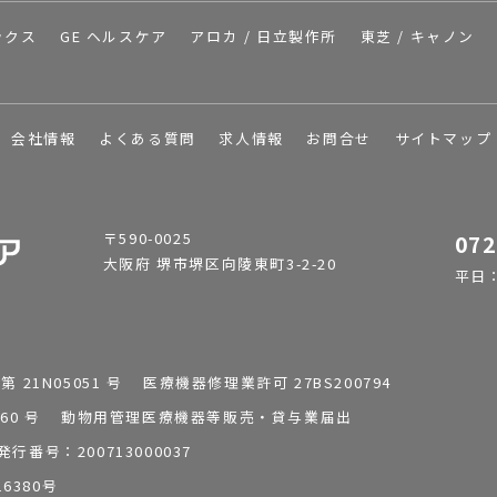
ックス
GE ヘルスケア
アロカ / 日立製作所
東芝 / キャノン
会社情報
よくある質問
求人情報
お問合せ
サイトマップ
〒590-0025
072
大阪府 堺市堺区向陵東町3-2-20
平日：9
1N05051 号 医療機器修理業許可 27BS200794
0196260 号 動物用管理医療機器等販売・貸与業届出
番号：200713000037
6380号