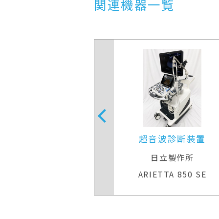
関連機器一覧
音波診断装置
超音波診断装置
Eヘルスケア
日立製作所
Q S7 Expert
ARIETTA 850 SE