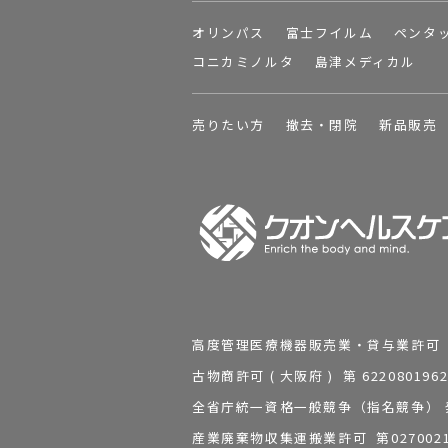
オリンパス
富士フイルム
ペンタ
コニカミノルタ
島津メディカル
売りたい方
撤去・閉院
新品販売
高度管理医療機器販売業・貸与業許可 第 2
古物商許可 ( 大阪府 ) 第 62208
全省庁統一資格一般競争（指名競争） 発行
産業廃棄物収集運搬業許可 第0270021