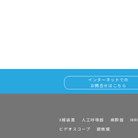
インターネットでの
お問合せはこちら
X線装置
人工呼吸器
麻酔器
MR
ビデオスコープ
顕微鏡