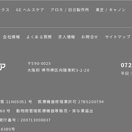
ックス
GE ヘルスケア
アロカ / 日立製作所
東芝 / キャノン
会社情報
よくある質問
求人情報
お問合せ
サイトマップ
〒590-0025
072
大阪府 堺市堺区向陵東町3-2-20
平日：9
1N05051 号 医療機器修理業許可 27BS200794
0196260 号 動物用管理医療機器等販売・貸与業届出
番号：200713000037
6380号