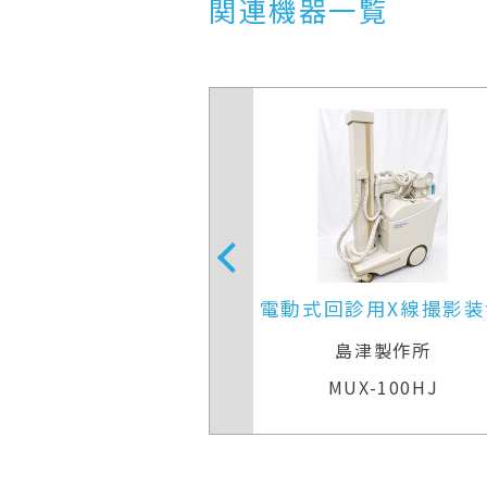
関連機器一覧
一般撮影装置
ディカルシステムズ
電動式回診用X線撮影装
X(KXO-25SC)
島津製作所
MUX-100HJ