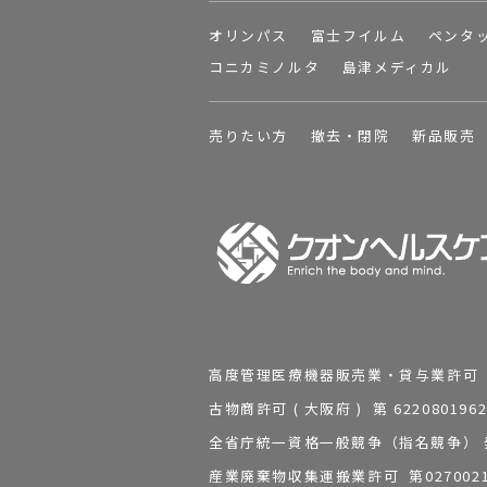
オリンパス
富士フイルム
ペンタ
コニカミノルタ
島津メディカル
売りたい方
撤去・閉院
新品販売
高度管理医療機器販売業・貸与業許可 第 2
古物商許可 ( 大阪府 ) 第 62208
全省庁統一資格一般競争（指名競争） 発行
産業廃棄物収集運搬業許可 第0270021