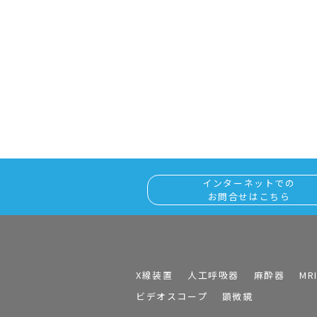
インターネットでの
お問合せはこちら
X線装置
人工呼吸器
麻酔器
MR
ビデオスコープ
顕微鏡