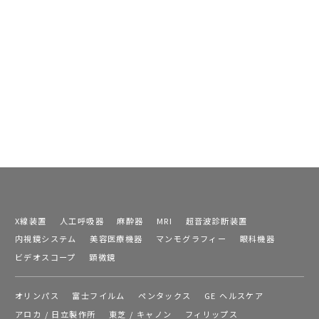
X線装置
人工呼吸器
麻酔器
MRI
超音波診断装置
内視鏡システム
美容医療機器
マンモグラフィー
眼科機器
ビデオスコープ
顕微鏡
オリンパス
富士フイルム
ペンタックス
GE ヘルスケア
アロカ / 日立製作所
東芝 / キャノン
フィリップス