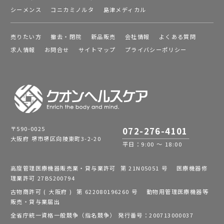
シーメンス
コニカミノルタ
島津メディカル
売りたい方
撤去・閉院
新品販売
会社情報
よくある質問
求人情報
お問合せ
サイトマップ
プライバシーポリシー
〒590-0025
072-276-4101
大阪府 堺市堺区向陵東町3-2-20
平日：9:00 ～ 18:00
高度管理医療機器販売業・貸与業許可 第 21N05051 号 医療機器修
理業許可 27BS200794
古物商許可 ( 大阪府 ) 第 622080196260 号 動物用管理医療機器等
販売・貸与業届出
全省庁統一資格一般競争（指名競争） 発行番号：200713000037