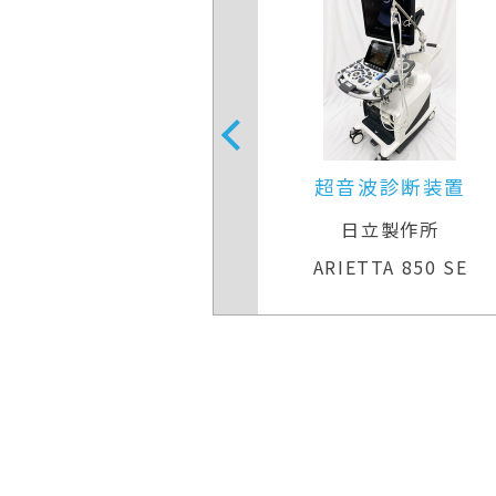
音波診断装置
超音波診断装置
日立製作所
キヤノンメディカルシステ
TTA 850 SE
Aplio 300 TUS−A300