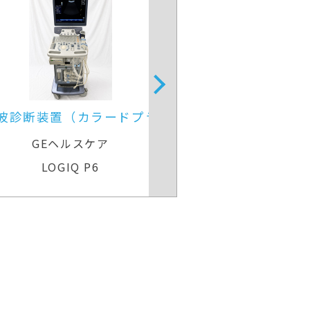
超音波診断装置
4D超音波診断装
ラ）
GEヘルスケア
GEヘル
Voluson Expert 22
Voluson