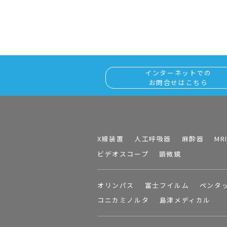
インターネットでの
お問合せはこちら
X線装置
人工呼吸器
麻酔器
MR
ビデオスコープ
顕微鏡
オリンパス
富士フイルム
ペンタ
コニカミノルタ
島津メディカル