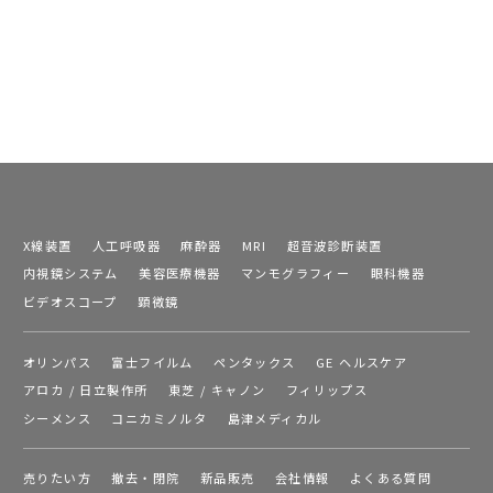
X線装置
人工呼吸器
麻酔器
MRI
超音波診断装置
内視鏡システム
美容医療機器
マンモグラフィー
眼科機器
ビデオスコープ
顕微鏡
オリンパス
富士フイルム
ペンタックス
GE ヘルスケア
アロカ / 日立製作所
東芝 / キャノン
フィリップス
シーメンス
コニカミノルタ
島津メディカル
売りたい方
撤去・閉院
新品販売
会社情報
よくある質問