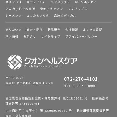
オリンパス
富士フイルム
ペンタックス
GE ヘルスケア
アロカ / 日立製作所
東芝 / キャノン
フィリップス
シーメンス
コニカミノルタ
島津メディカル
売りたい方
撤去・閉院
新品販売
会社情報
よくある質問
求人情報
お問合せ
サイトマップ
プライバシーポリシー
〒590-0025
072-276-4101
大阪府 堺市堺区向陵東町3-2-20
平日：9:00 ～ 18:00
高度管理医療機器販売業・貸与業許可 第 21N05051 号 医療機器修
理業許可 27BS200794
古物商許可 ( 大阪府 ) 第 622080196260 号 動物用管理医療機器等
販売・貸与業届出