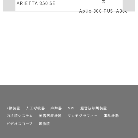
ズ
ARIETTA 850 SE
Aplio 300 TUS−A300
X線装置
人工呼吸器
麻酔器
MRI
超音波診断装置
内視鏡システム
美容医療機器
マンモグラフィー
眼科機器
ビデオスコープ
顕微鏡