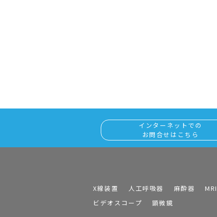
インターネットでの
お問合せはこちら
X線装置
人工呼吸器
麻酔器
MR
ビデオスコープ
顕微鏡