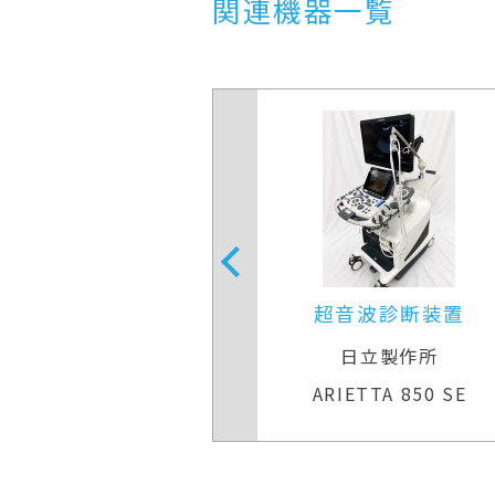
関連機器一覧
音波診断装置
超音波診断装置
Eヘルスケア
日立製作所
Q S7 Expert
ARIETTA 850 SE