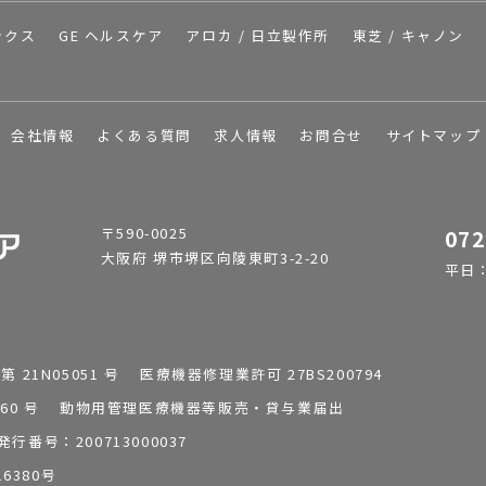
ックス
GE ヘルスケア
アロカ / 日立製作所
東芝 / キャノン
会社情報
よくある質問
求人情報
お問合せ
サイトマップ
〒590-0025
072
大阪府 堺市堺区向陵東町3-2-20
平日：9
1N05051 号 医療機器修理業許可 27BS200794
0196260 号 動物用管理医療機器等販売・貸与業届出
番号：200713000037
6380号