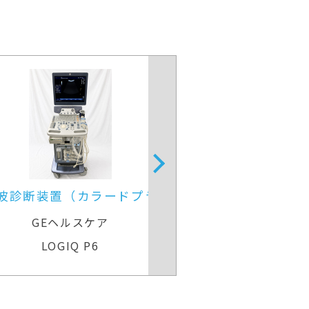
波診断装置（カラードプラ）
超音波診
GEヘルスケア
GEヘル
LOGIQ P6
Voluson Ex