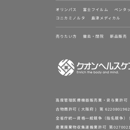
オリンパス
富士フイルム
ペンタ
コニカミノルタ
島津メディカル
売りたい方
撤去・閉院
新品販売
高度管理医療機器販売業・貸与業許可 第 2
古物商許可 ( 大阪府 ) 第 62208
全省庁統一資格一般競争（指名競争） 発行
産業廃棄物収集運搬業許可 第0270021