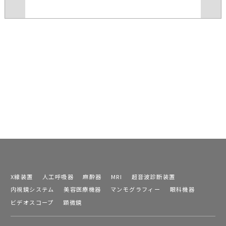
X線装置
人工呼吸器
麻酔器
MRI
超音波診断装置
内視鏡システム
美容医療機器
マンモグラフィー
眼科機器
ビデオスコープ
顕微鏡