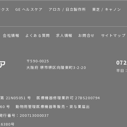
ックス
GE ヘルスケア
アロカ / 日立製作所
東芝 / キャノン
会社情報
よくある質問
求人情報
お問合せ
サイトマップ
〒590-0025
072
大阪府 堺市堺区向陵東町3-2-20
平日：9
1N05051 号 医療機器修理業許可 27BS200794
0196260 号 動物用管理医療機器等販売・貸与業届出
番号：200713000037
6380号