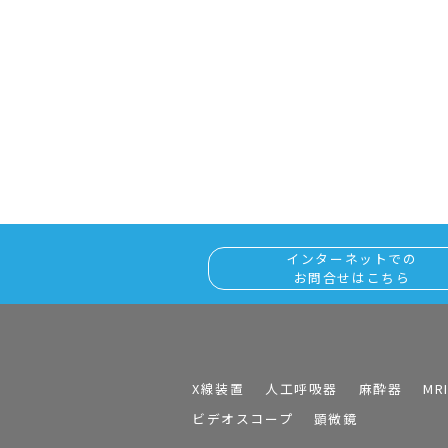
インターネットでの
お問合せはこちら
X線装置
人工呼吸器
麻酔器
MR
ビデオスコープ
顕微鏡