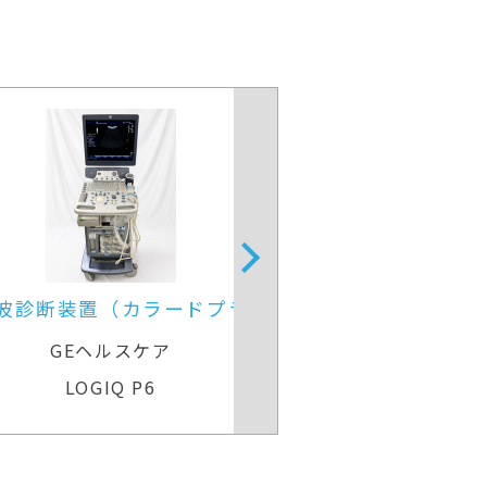
波診断装置（カラードプラ）
超音波診
GEヘルスケア
GEヘル
LOGIQ P6
Voluson Ex