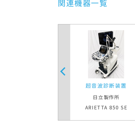
関連機器一覧
音波診断装置
超音波診断装置
Eヘルスケア
日立製作所
Q S7 Expert
ARIETTA 850 SE