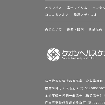
オリンパス
富士フイルム
ペンタ
コニカミノルタ
島津メディカル
売りたい方
撤去・閉院
新品販売
高度管理医療機器販売業・貸与業許可 第 2
古物商許可 ( 大阪府 ) 第 62208
全省庁統一資格一般競争（指名競争） 発行
産業廃棄物収集運搬業許可 第0270021