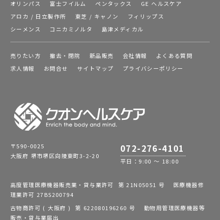
オリンパス
富士フイルム
ペンタックス
GE ヘルスケア
アロカ / 日立製作所
東芝 / キャノン
フィリップス
シーメンス
コニカミノルタ
島津メディカル
売りたい方
撤去・閉院
新品販売
会社情報
よくある質問
求人情報
お問合せ
サイトマップ
プライバシーポリシー
〒590-0025
072-276-4101
大阪府 堺市堺区向陵東町3-2-20
平日：9:00 ～ 18:00
高度管理医療機器販売業・貸与業許可 第 21N05051 号 医療機器修
理業許可 27BS200794
古物商許可 ( 大阪府 ) 第 622080196260 号 動物用管理医療機器等
販売・貸与業届出