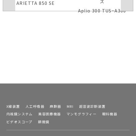
ズ
ARIETTA 850 SE
Aplio 300 TUS−A300
X線装置
人工呼吸器
麻酔器
MRI
超音波診断装置
内視鏡システム
美容医療機器
マンモグラフィー
眼科機器
ビデオスコープ
顕微鏡