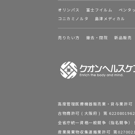
オリンパス
富士フイルム
ペンタ
コニカミノルタ
島津メディカル
売りたい方
撤去・閉院
新品販売
高度管理医療機器販売業・貸与業許可 第 2
古物商許可 ( 大阪府 ) 第 62208
全省庁統一資格一般競争（指名競争） 発行
産業廃棄物収集運搬業許可 第0270021