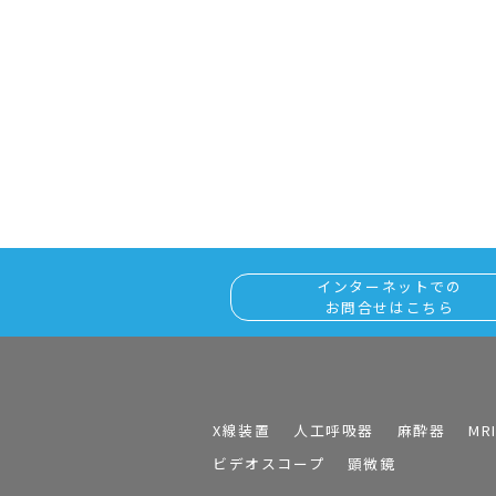
インターネットでの
お問合せはこちら
X線装置
人工呼吸器
麻酔器
MR
ビデオスコープ
顕微鏡