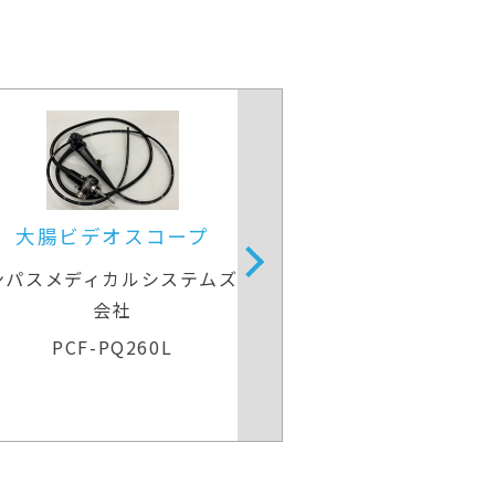
大腸ビデオスコープ
大腸ビデオ
ンパスメディカルシステムズ株式
オリンパスメディカ
会社
会社
PCF-PQ260L
CF-H26