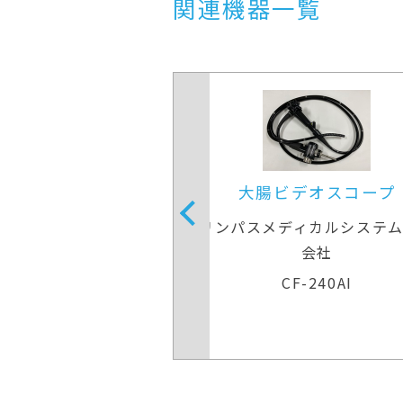
関連機器一覧
ビデオスコープ
大腸ビデオスコープ
ディカルシステムズ株式
オリンパスメディカルシステ
会社
会社
F-H290ZI
CF-240AI