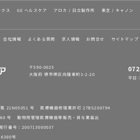
ックス
GE ヘルスケア
アロカ / 日立製作所
東芝 / キャノン
会社情報
よくある質問
求人情報
お問合せ
サイトマップ
〒590-0025
072
大阪府 堺市堺区向陵東町3-2-20
平日：9
1N05051 号 医療機器修理業許可 27BS200794
0196260 号 動物用管理医療機器等販売・貸与業届出
番号：200713000037
6380号