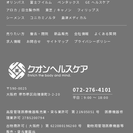
オリンパス
富士フイルム
ペンタックス
GE ヘルスケア
アロカ / 日立製作所
東芝 / キャノン
フィリップス
シーメンス
コニカミノルタ
島津メディカル
売りたい方
撤去・閉院
新品販売
会社情報
よくある質問
求人情報
お問合せ
サイトマップ
プライバシーポリシー
〒590-0025
072-276-4101
大阪府 堺市堺区向陵東町3-2-20
平日：9:00 ～ 18:00
高度管理医療機器販売業・貸与業許可 第 21N05051 号 医療機器修
理業許可 27BS200794
古物商許可 ( 大阪府 ) 第 622080196260 号 動物用管理医療機器等
販売・貸与業届出