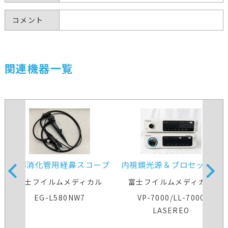
コメント
関連機器一覧
上部消化管用経鼻スコープ
内視鏡光源＆プロセッサー
装置
富士フイルムメディカル
富士フイルムメディカル
EG-L580NW7
VP-7000/LL-7000
LASEREO