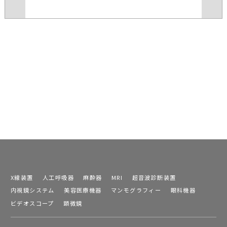
X線装置
人工呼吸器
麻酔器
MRI
超音波診断装置
内視鏡システム
美容医療機器
マンモグラフィー
眼科機器
ビデオスコープ
顕微鏡