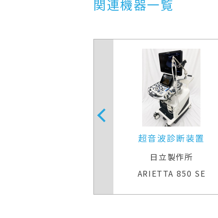
関連機器一覧
音波診断装置
超音波診断装置
Eヘルスケア
日立製作所
Q S7 Expert
ARIETTA 850 SE