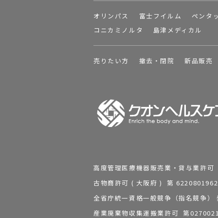
オリンパス
富士フイルム
ペンタ
コニカミノルタ
島津メディカル
売りたい方
撤去・閉院
新品販売
高度管理医療機器販売業・貸与業許可 第 2
古物商許可 ( 大阪府 ) 第 62208
全省庁統一資格一般競争（指名競争） 発行
産業廃棄物収集運搬業許可 第0270021