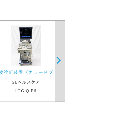
波診断装置（カラードプラ）
超音波診
GEヘルスケア
GEヘル
LOGIQ P6
Voluson Ex