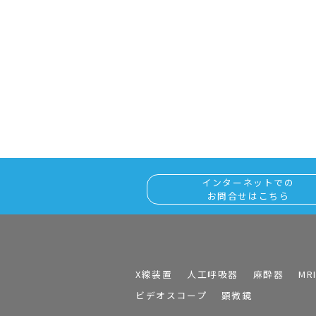
インターネットでの
お問合せはこちら
X線装置
人工呼吸器
麻酔器
MR
ビデオスコープ
顕微鏡