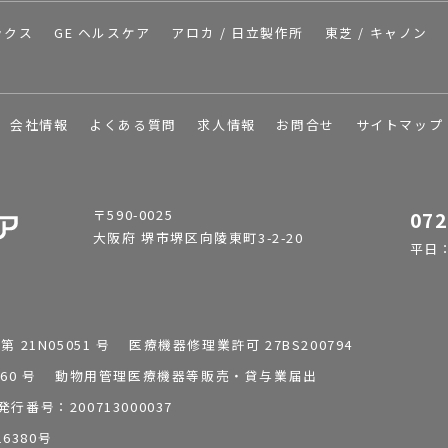
ックス
GE ヘルスケア
アロカ / 日立製作所
東芝 / キャノン
会社情報
よくある質問
求人情報
お問合せ
サイトマップ
〒590-0025
072
大阪府 堺市堺区向陵東町3-2-20
平日：9
1N05051 号 医療機器修理業許可 27BS200794
0196260 号 動物用管理医療機器等販売・貸与業届出
番号：200713000037
6380号