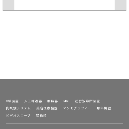
X線装置
人工呼吸器
麻酔器
MRI
超音波診断装置
内視鏡システム
美容医療機器
マンモグラフィー
眼科機器
ビデオスコープ
顕微鏡