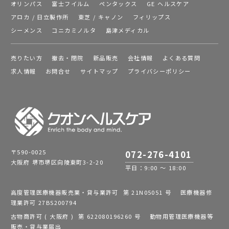
オリンパス
富士フイルム
ペンタックス
GE ヘルスケア
アロカ / 日立製作所
東芝 / キャノン
フィリップス
シーメンス
コニカミノルタ
島津メディカル
売りたい方
撤去・閉院
新品販売
会社情報
よくある質問
求人情報
お問合せ
サイトマップ
プライバシーポリシー
〒590-0025
072-276-4101
大阪府 堺市堺区向陵東町3-2-20
平日：9:00 ～ 18:00
高度管理医療機器販売業・貸与業許可 第 21N05051 号 医療機器修
理業許可 27BS200794
古物商許可 ( 大阪府 ) 第 622080196260 号 動物用管理医療機器等
販売・貸与業届出