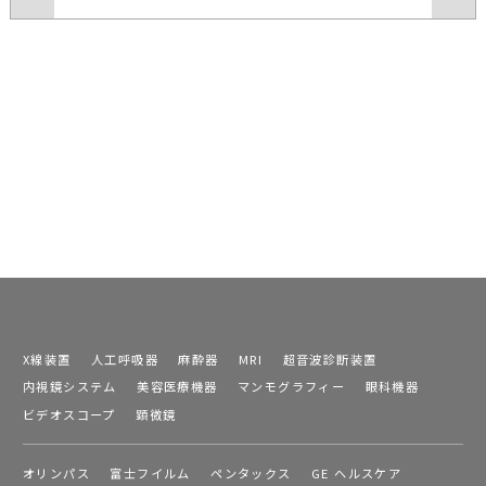
X線装置
人工呼吸器
麻酔器
MRI
超音波診断装置
内視鏡システム
美容医療機器
マンモグラフィー
眼科機器
ビデオスコープ
顕微鏡
オリンパス
富士フイルム
ペンタックス
GE ヘルスケア