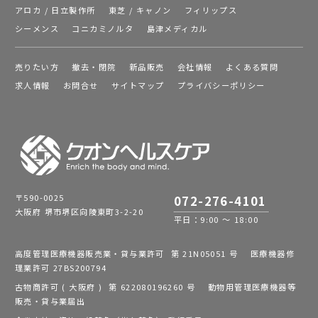
アロカ / 日立製作所
東芝 / キャノン
フィリップス
シーメンス
コニカミノルタ
島津メディカル
売りたい方
撤去・閉院
新品販売
会社情報
よくある質問
求人情報
お問合せ
サイトマップ
プライバシーポリシー
〒590-0025
072-276-4101
大阪府 堺市堺区向陵東町3-2-20
平日：9:00 ～ 18:00
高度管理医療機器販売業・貸与業許可 第 21N05051 号 医療機器修
理業許可 27BS200794
古物商許可 ( 大阪府 ) 第 622080196260 号 動物用管理医療機器等
販売・貸与業届出