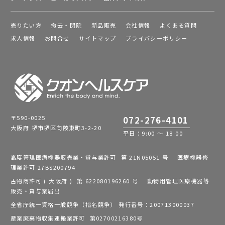
売りたい方
撤去・閉院
新品販売
会社情報
よくある質問
求人情報
お問合せ
サイトマップ
プライバシーポリシー
〒590-0025
072-276-4101
大阪府 堺市堺区向陵東町3-2-20
平日：9:00 ～ 18:00
高度管理医療機器販売業・貸与業許可 第 21N05051 号 医療機器修
理業許可 27BS200794
古物商許可 ( 大阪府 ) 第 622080196260 号 動物用管理医療機器等
販売・貸与業届出
全省庁統一資格一般競争（指名競争） 発行番号：200713000037
産業廃棄物収集運搬業許可 第02700216380号