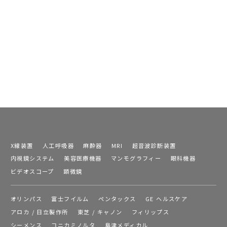
X線装置
人工呼吸器
麻酔器
MRI
超音波診断装置
内視鏡システム
美容医療機器
マンモグラフィー
眼科機器
ビデオスコープ
顕微鏡
オリンパス
富士フイルム
ペンタックス
GE ヘルスケア
アロカ / 日立製作所
東芝 / キャノン
フィリップス
シーメンス
コニカミノルタ
島津メディカル